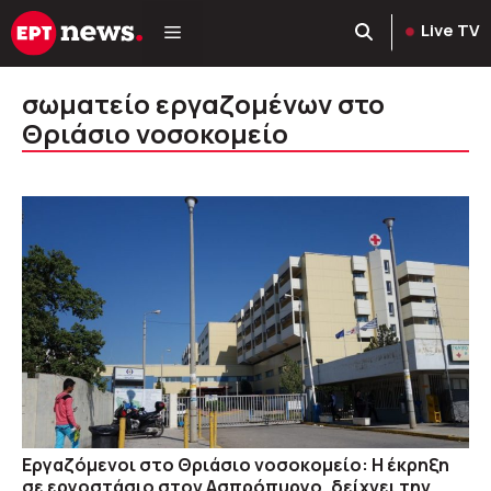
Μετάβαση
Live TV
σε
περιεχόμενο
σωματείο εργαζομένων στο
Θριάσιο νοσοκομείο
Εργαζόμενοι στο Θριάσιο νοσοκομείο: Η έκρηξη
σε εργοστάσιο στον Ασπρόπυργο, δείχνει την