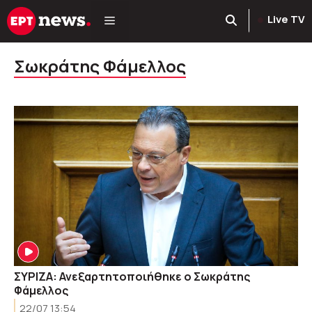
Μετάβαση
Live TV
σε
περιεχόμενο
Σωκράτης Φάμελλος
ΣΥΡΙΖΑ: Ανεξαρτητοποιήθηκε ο Σωκράτης
Φάμελλος
22/07 13:54