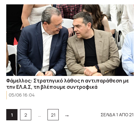
Φάμελλος: Στρατηγικό λάθος η αντιπαράθεση με
την ΕΛ.Α.Σ, τη βλέπουμε συντροφικά
05/06 16:04
→
Σελίδα
Σελίδα
Σελίδα
ΣΕΛΙΔΑ 1 ΑΠΟ 21
1
2
…
21