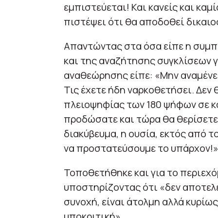
εμπιστεύεται! Και κανείς και καμ
πιστέψει ότι θα αποδοθεί δικαι
Απαντώντας στα όσα είπε η συμπ
και της αναζήτησης συγκλίσεων γ
αναθεώρησης είπε: «Μην αναμένετ
Τις έχετε ήδη ναρκοθετήσει. Δε
πλειοψηφίας των 180 ψήφων σε κα
προδώσατε και τώρα θα θερίσετε ό
διακύβευμα, η ουσία, εκτός από τ
να προστατεύσουμε το υπάρχον!»
Τοποθετήθηκε και για το περιεχ
υποστηρίζοντας ότι «δεν αποτελε
συνοχή, είναι άτολμη αλλά κυρίως
υποκριτική».