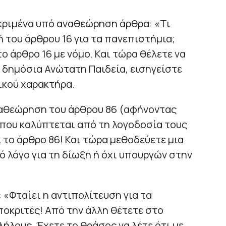
ριμένα υπό αναθεώρηση άρθρα: «Τι
 του άρθρου 16 για τα πανεπιστήμια;
 άρθρο 16 με νόμο. Και τώρα θέλετε να
 δημόσια Ανώτατη Παιδεία, εισηγείστε
ικού χαρακτήρα.
αναθεώρηση του άρθρου 86 (αφήνοντας
 που καλύπτεται από τη λογοδοσία τους
το άρθρο 86! Και τώρα μεθοδεύετε μια
ό λόγο για τη δίωξη ή όχι υπουργών στην
 «Φταίει η αντιπολίτευση για τα
ποκριτές! Από την άλλη θέτετε στο
λους. Έχετε το θράσος να λέτε ότι με