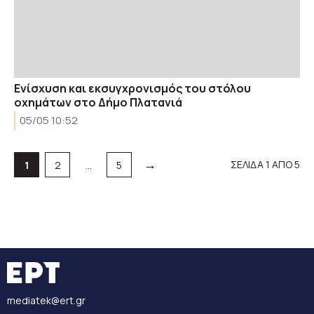
Ενίσχυση και εκσυγχρονισμός του στόλου
οχημάτων στο Δήμο Πλατανιά
05/05 10:52
→
Σελίδα
Σελίδα
Σελίδα
ΣΕΛΙΔΑ 1 ΑΠΟ 5
1
2
…
5
mediatek@ert.gr