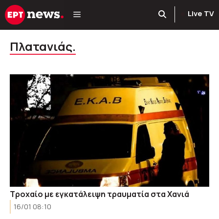
Μετάβαση
Live TV
σε
περιεχόμενο
Πλατανιάς.
Τροχαίο με εγκατάλειψη τραυματία στα Χανιά
16/01 08:10