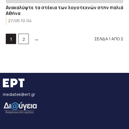
Ανακαλύψτε τα στέκια των λογοτεχνών στην παλιά
Αθήνα
27/05 10:04
→
ΣΕΛΙΔΑ 1 ΑΠΟ 2
Σελίδα
Σελίδα
1
2
mediatek@ert.gr