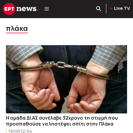
Μετάβαση
Live TV
σε
περιεχόμενο
πλάκα
Η ομάδα ΔΙ.ΑΣ συνέλαβε 32χρονο τη στιγμή που
προσπαθούσε να ληστέψει σπίτι στην Πλάκα
19/09 12:54