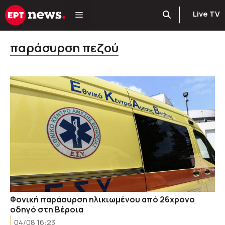
Μετάβαση
Live TV
σε
περιεχόμενο
παράσυρση πεζού
Φονική παράσυρση ηλικιωμένου από 26χρονο
οδηγό στη Βέροια
04/08 16:23