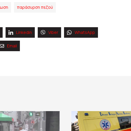
φωση
παράσυρση πεζού
Linkedin
Viber
WhatsApp
Email