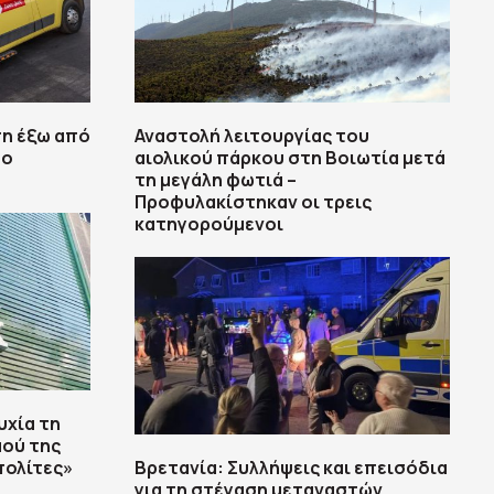
πη έξω από
Αναστολή λειτουργίας του
 ο
αιολικού πάρκου στη Βοιωτία μετά
τη μεγάλη φωτιά –
Προφυλακίστηκαν οι τρεις
κατηγορούμενοι
υχία τη
ού της
πολίτες»
Βρετανία: Συλλήψεις και επεισόδια
για τη στέγαση μεταναστών