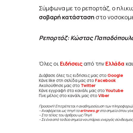
Σύμφωνα με το ρεπορτάζ, ο ηλικ
σοβαρή κατάσταση
στο νοσοκομ
Ρεπορτάζ: Κώστας Παπαδόπουλ
Όλες οι
Ειδήσεις
από την
Ελλάδα
κα
Διάβασε όλες τις ειδήσεις μας στο
Google
Κάνε like στη σελίδα μας στο
Facebook
Ακολούθησε μας στο
Twitter
Κάνε εγγραφή στο κανάλι μας στο
Youtube
Γίνε μέλος στο κανάλι μας στο
Viber
Προσοχή! Επιτρέπεται η αναδημοσίευση των πληροφοριώ
– Αναφέρεται ως πηγή το
ertnews.gr
στο σημείο όπου γίν
– Στο τέλος του άρθρου ως Πηγή
– Σε ένα από τα δύο σημεία να υπάρχει ενεργός σύνδεσμος