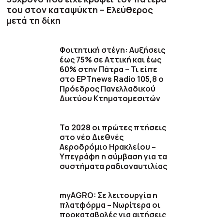
του στον καταψύκτη – Ελεύθερος
μετά τη δίκη
Φοιτητική στέγη: Αυξήσεις
έως 75% σε Αττική και έως
60% στην Πάτρα – Τι είπε
στο ΕΡΤnews Radio 105,8 ο
Πρόεδρος Πανελλαδικού
Δικτύου Κτηματομεσιτών
Το 2028 οι πρώτες πτήσεις
στο νέο Διεθνές
Αεροδρόμιο Ηρακλείου –
Υπεγράφη η σύμβαση για τα
συστήματα ραδιοναυτιλίας
myAGRO: Σε λειτουργία η
πλατφόρμα – Νωρίτερα οι
προκαταβολές για αιτήσεις