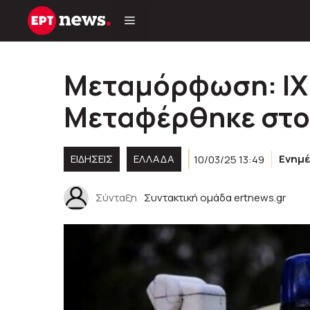
Μετάβαση
σε
περιεχόμενο
Μεταμόρφωση: ΙΧ
Μεταφέρθηκε στο
ΕΙΔΗΣΕΙΣ
ΕΛΛΑΔΑ
10/03/25 13:49
Ενημ
Σύνταξη
Συντακτική ομάδα ertnews.gr