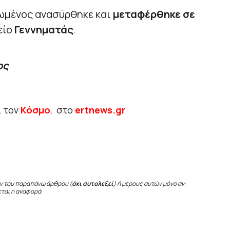
ιωμένος ανασύρθηκε και
μεταφέρθηκε σε
είο
Γεννηματάς
.
ος
ι τον
Κόσμο
, στο
ertnews.gr
ν του παραπάνω άρθρου (
όχι αυτολεξεί
) ή μέρους αυτών μόνο αν:
εται η αναφορά.