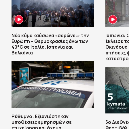
Νέο κύμα καύσωνα «σαρώνει» την
Ιαπωνία: 
Ευρώπη – Θερμοκρασίες άνω των
έκλεισε τ
40°C σε Ιταλία, Ισπανία και
Οκινάουα 
Βαλκάνια
πτήσεις, 
καταστρο
Ρέθυμνο: Εξιχνιάστηκαν
υποθέσεις εμπρησμών σε
5ο Διεθνέ
επιχείρηση και όχημα
Φεστιβάλ