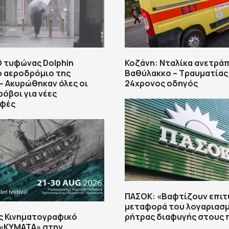
Ο τυφώνας Dolphin
Κοζάνη: Νταλίκα ανετρά
ο αεροδρόμιο της
Βαθύλακκο – Τραυματίας
– Ακυρώθηκαν όλες οι
24χρονος οδηγός
φόβοι για νέες
φές
ΠΑΣΟΚ: «Βαφτίζουν επιτ
μεταφορά του λογαριασμ
ς Κινηματογραφικό
ρήτρας διαφυγής στους 
 «ΚΥΜΑΤΑ» στην