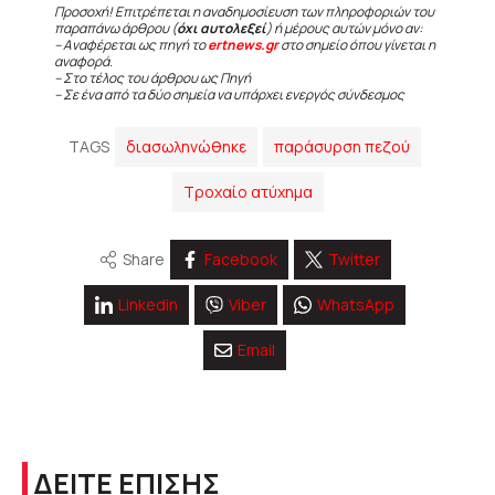
Προσοχή! Επιτρέπεται η αναδημοσίευση των πληροφοριών του
παραπάνω άρθρου (
όχι αυτολεξεί
) ή μέρους αυτών μόνο αν:
– Αναφέρεται ως πηγή το
ertnews.gr
στο σημείο όπου γίνεται η
αναφορά.
– Στο τέλος του άρθρου ως Πηγή
– Σε ένα από τα δύο σημεία να υπάρχει ενεργός σύνδεσμος
TAGS
διασωληνώθηκε
παράσυρση πεζού
Τροχαίο ατύχημα
Share
Facebook
Twitter
Linkedin
Viber
WhatsApp
Email
ΔΕΙΤΕ ΕΠΙΣΗΣ