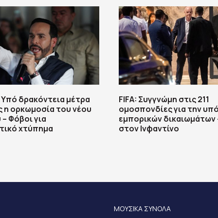
 Υπό δρακόντεια μέτρα
FIFA: Συγγνώμη στις 211
 η ορκωμοσία του νέου
ομοσπονδίες για την υπ
– Φόβοι για
εμπορικών δικαιωμάτων 
τικό χτύπημα
στον Ινφαντίνο
ΜΟΥΣΙΚΑ ΣΥΝΟΛΑ