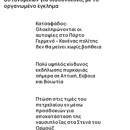
οργανωμένο έγκλημα
Κατσαφάδος:
Ολοκληρώνονται οι
αυτοψίες στο Πόρτο
Γερμενό – Κανένας πολίτης
δεν θα μείνει χωρίς βοήθεια
Πολύ υψηλός κίνδυνος
εκδήλωσης πυρκαγιάς
σήμερα σε Αττική, Εύβοια
και Βοιωτία
Πτώση στις τιμές του
πετρελαίου εν μέσω
προσδοκιών για
αποκατάσταση της
ναυσιπλοΐας στα Στενά του
Ορμούζ