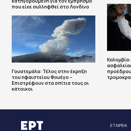
κατηγορούμενη για τον εμπρησμό
που είχε συλληφθεί στο Λονδίνο
Κολομβία:
ασφαλείας
Γουατεμάλα: Τέλος στην έκρηξη
προέδρου 
του ηφαιστείου Φουέγο –
τρομοκρα
Επιστρέφουν στα σπίτια τους οι
κάτοικοι
ΕΤΑΙΡΕΙΑ