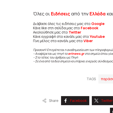
Όλες οι
Ειδήσεις
από την
Ελλάδα
κα
Διάβασε όλες τις ειδήσεις μας στο
Google
Κάνε like στη σελίδα μας στο
Facebook
Ακολούθησε μας στο
Twitter
Κάνε εγγραφή στο κανάλι μας στο
Youtube
Γίνε μέλος στο κανάλι μας στο
Viber
Προσοχή! Επιτρέπεται η αναδημοσίευση των πληροφοριώ
– Αναφέρεται ως πηγή το
ertnews.gr
στο σημείο όπου γίν
– Στο τέλος του άρθρου ως Πηγή
– Σε ένα από τα δύο σημεία να υπάρχει ενεργός σύνδεσμος
TAGS
παράσ
Share
Facebook
Twitter