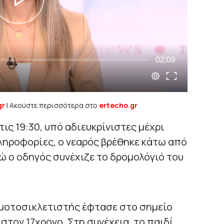
gr
| Ακούστε περισσότερα στο
ertecho.gr
τις 19:30, υπό αδιευκρίνιστες μέχρι
ληροφορίες, ο νεαρός βρέθηκε κάτω από
ώ ο οδηγός συνέχιζε το δρομολόγιό του
 μοτοσικλετιστής έφτασε στο σημείο
τον 17χρονο. Στη συνέχεια, το παιδί