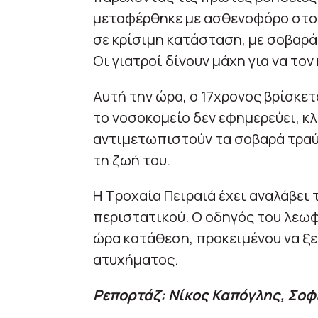
μεταφέρθηκε με ασθενοφόρο στ
σε κρίσιμη κατάσταση, με σοβαρά
Οι γιατροί δίνουν μάχη για να το
Αυτή την ώρα, ο 17χρονος βρίσκετ
το νοσοκομείο δεν εφημερεύει, κ
αντιμετωπιστούν τα σοβαρά τραύμ
τη ζωή του.
Η Τροχαία Πειραιά έχει αναλάβει τ
περιστατικού. Ο οδηγός του λεωφ
ώρα κατάθεση, προκειμένου να ξ
ατυχήματος.
Ρεπορτάζ: Νίκος Καπόγλης, Σο