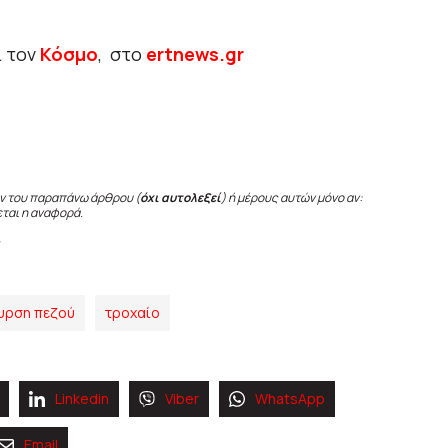
ι τον
Κόσμο
, στο
ertnews.gr
ν του παραπάνω άρθρου (
όχι αυτολεξεί
) ή μέρους αυτών μόνο αν:
εται η αναφορά.
υρση πεζού
τροχαίο
Linkedin
Viber
WhatsApp
Email