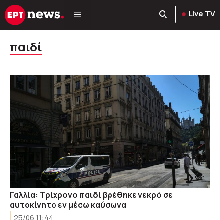
Μετάβαση
Live TV
σε
περιεχόμενο
παιδί
Γαλλία: Τρίχρονο παιδί βρέθηκε νεκρό σε
αυτοκίνητο εν μέσω καύσωνα
25/06 11:44