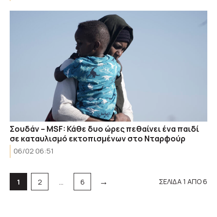
Σουδάν – MSF: Κάθε δυο ώρες πεθαίνει ένα παιδί
σε καταυλισμό εκτοπισμένων στο Νταρφούρ
06/02 06:51
→
Σελίδα
Σελίδα
Σελίδα
ΣΕΛΙΔΑ 1 ΑΠΟ 6
1
2
…
6