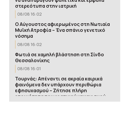
στερεότυπα στην ιατρική
08/08 16:02
Ο Αύγουστος αφιερωμένος στη Νωτιαία
Μυϊκή Ατροφία – Ένα σπάνιο γενετικό
νόσημα
08/08 16:02
Φωτιά σε χαμηλή βλάστηση στη Σίνδο
Θεσσαλονίκης
08/08 16:01
Τουρνάς: Απέναντι σε ακραία καιρικά
φαινόμενα δεν υπάρχουν περιθώρια
εφησυχασμού – Ζήτησε πλήρη
ετοιμότητα του κρατικού μηχανισμού
για τις επόμενες μέρες
08/08 15:48
Θερινές εκπτώσεις: Χαμηλότερος ο
τζίρος – Αυξημένες οι πιέσεις από το