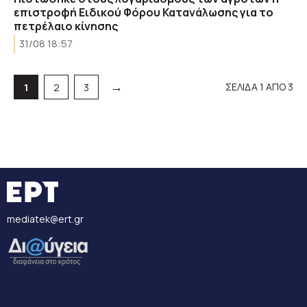
επιστροφή Ειδικού Φόρου Κατανάλωσης για το
πετρέλαιο κίνησης
31/08 18:57
→
ΣΕΛΙΔΑ 1 ΑΠΟ 3
Σελίδα
Σελίδα
Σελίδα
1
2
3
mediatek@ert.gr