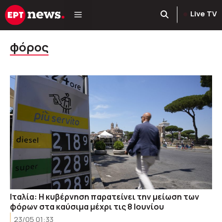
Μετάβαση
Live TV
σε
περιεχόμενο
φόρος
Ιταλία: H κυβέρνηση παρατείνει την μείωση των
φόρων στα καύσιμα μέχρι τις 8 Ιουνίου
23/05 01:33