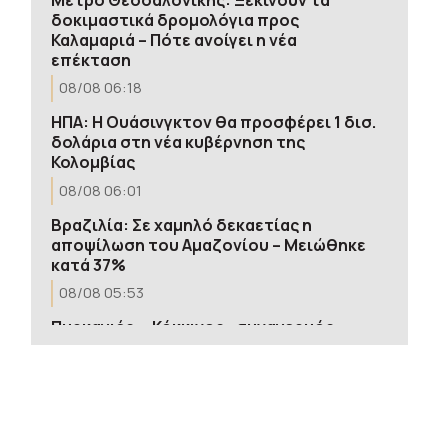
δοκιμαστικά δρομολόγια προς
Καλαμαριά – Πότε ανοίγει η νέα
επέκταση
08/08 06:18
ΗΠΑ: H Ουάσινγκτον θα προσφέρει 1 δισ.
δολάρια στη νέα κυβέρνηση της
Κολομβίας
08/08 06:01
Βραζιλία: Σε χαμηλό δεκαετίας η
αποψίλωση του Αμαζονίου – Μειώθηκε
κατά 37%
08/08 05:53
Πυρκαγιές: «Κόκκινος» συναγερμός
σήμερα σε Κρήτη, Χίο, Σάμο και Ικαρία –
Δείτε τον χάρτη
08/08 05:51
Υεμένη: Οι Χούθι απειλούν με νέες