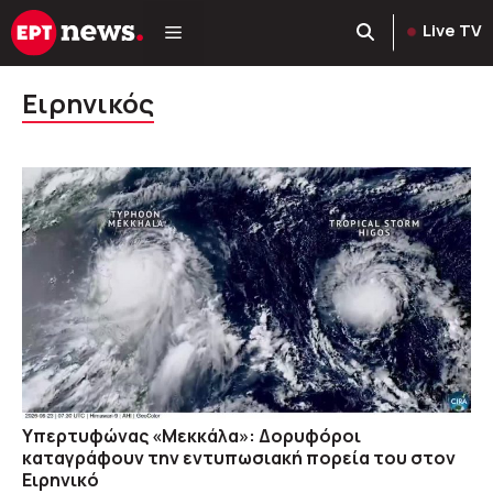
Μετάβαση
Live TV
σε
περιεχόμενο
Ειρηνικός
Υπερτυφώνας «Μεκκάλα»: Δορυφόροι
καταγράφουν την εντυπωσιακή πορεία του στον
Ειρηνικό