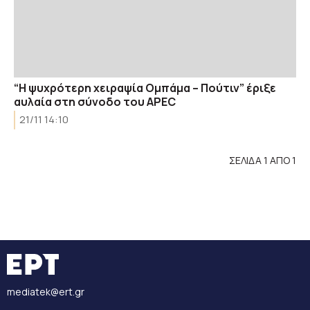
“Η ψυχρότερη χειραψία Ομπάμα – Πούτιν” έριξε
αυλαία στη σύνοδο του APEC
21/11 14:10
ΣΕΛΙΔΑ 1 ΑΠΟ 1
mediatek@ert.gr