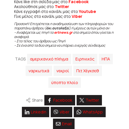
Κάνε like στη σελίδα μας στο
Facebook
Ακολούθησε μας στο
Twitter
Κάνε εγγραφή στο κανάλι μας στο
Youtube
Γίνε μέλος στο κανάλι μας στο
Viber
Προσοχή! Επιτρέπεται η αναδημοσίευση των πληροφοριών του
παραπάνω άρθρου (
όχι αυτολεξεί
) ή μέρους αυτών μόνο αν:
– Αναφέρεται ως πηγή το
ertnews.gr
στο σημείο όπου γίνεται η
αναφορά.
– Στο τέλος του άρθρου ως Πηγή
– Σε ένα από τα δύο σημεία να υπάρχει ενεργός σύνδεσμος
TAGS
αμερικανικό πλήγμα
Ειρηνικός
ΗΠΑ
ναρκωτικά
νεκροί
Πιτ Χέγκσεθ
ύποπτο πλοίο
Share
Facebook
Twitter
Linkedin
Viber
WhatsApp
Email