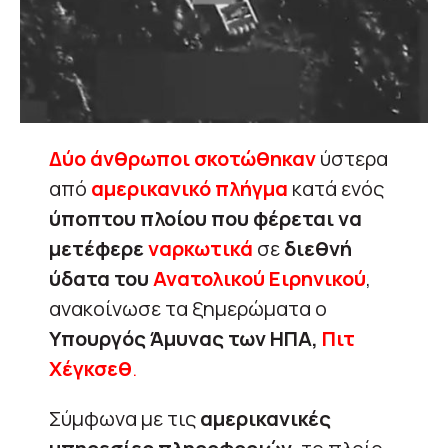
Δύο άνθρωποι σκοτώθηκαν
ύστερα
από
αμερικανικό πλήγμα
κατά ενός
ύποπτου πλοίου που φέρεται να
μετέφερε
ναρκωτικά
σε
διεθνή
ύδατα του
Ανατολικού Ειρηνικού
,
ανακοίνωσε τα ξημερώματα ο
Υπουργός Άμυνας των ΗΠΑ,
Πιτ
Χέγκσεθ
.
Σύμφωνα με τις
αμερικανικές