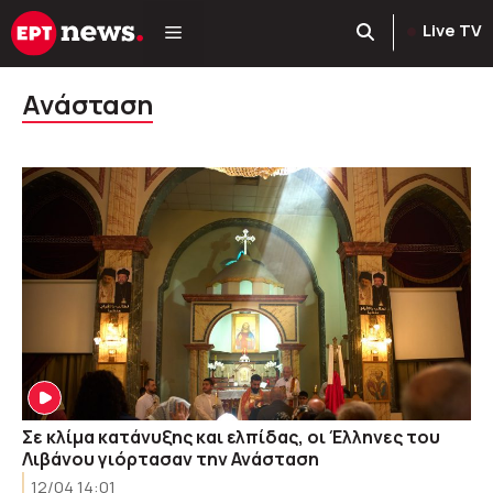
Μετάβαση
Live TV
σε
περιεχόμενο
Ανάσταση
Σε κλίμα κατάνυξης και ελπίδας, οι Έλληνες του
Λιβάνου γιόρτασαν την Ανάσταση
12/04 14:01