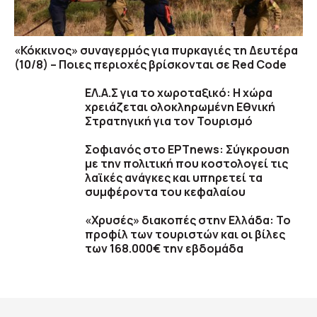
«Κόκκινος» συναγερμός για πυρκαγιές τη Δευτέρα
(10/8) – Ποιες περιοχές βρίσκονται σε Red Code
ΕΛ.Α.Σ για το χωροταξικό: Η χώρα
χρειάζεται ολοκληρωμένη Εθνική
Στρατηγική για τον Τουρισμό
Σοφιανός στο ΕΡΤnews: Σύγκρουση
με την πολιτική που κοστολογεί τις
λαϊκές ανάγκες και υπηρετεί τα
συμφέροντα του κεφαλαίου
«Χρυσές» διακοπές στην Ελλάδα: Το
προφίλ των τουριστών και οι βίλες
των 168.000€ την εβδομάδα