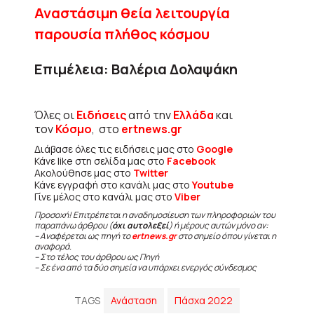
Αναστάσιμη θεία λειτουργία
παρουσία πλήθος κόσμου
Επιμέλεια: Βαλέρια Δολαψάκη
Όλες οι
Ειδήσεις
από την
Ελλάδα
και
τον
Κόσμο
, στο
ertnews.gr
Διάβασε όλες τις ειδήσεις μας στο
Google
Κάνε like στη σελίδα μας στο
Facebook
Ακολούθησε μας στο
Twitter
Κάνε εγγραφή στο κανάλι μας στο
Youtube
Γίνε μέλος στο κανάλι μας στο
Viber
Προσοχή! Επιτρέπεται η αναδημοσίευση των πληροφοριών του
παραπάνω άρθρου (
όχι αυτολεξεί
) ή μέρους αυτών μόνο αν:
– Αναφέρεται ως πηγή το
ertnews.gr
στο σημείο όπου γίνεται η
αναφορά.
– Στο τέλος του άρθρου ως Πηγή
– Σε ένα από τα δύο σημεία να υπάρχει ενεργός σύνδεσμος
TAGS
Ανάσταση
Πάσχα 2022