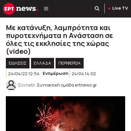
Μετάβαση
Live TV
σε
περιεχόμενο
Με κατάνυξη, λαμπρότητα και
πυροτεχνήματα η Ανάσταση σε
όλες τις εκκλησίες της χώρας
(video)
ΕΙΔΗΣΕΙΣ
ΕΛΛΑΔΑ
ΠΕΡΙΦΈΡΕΙΑ
24/04/22 12:54
Ενημέρωση
24/04 14:02
Σύνταξη
Συντακτική ομάδα ertnews.gr