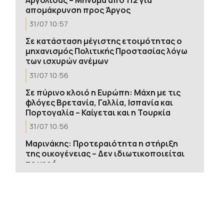
απομάκρυνση προς Άργος
31/07 10:57
Σε κατάσταση μέγιστης ετοιμότητας ο
μηχανισμός Πολιτικής Προστασίας λόγω
των ισχυρών ανέμων
31/07 10:56
Σε πύρινο κλοιό η Ευρώπη: Μάχη με τις
φλόγες Βρετανία, Γαλλία, Ισπανία και
Πορτογαλία – Καίγεται και η Τουρκία
31/07 10:56
Μαρινάκης: Προτεραιότητα η στήριξη
της οικογένειας – Δεν ιδιωτικοποιείται
το νερό
31/07 10:49
Ιράν: Επίθεση με drones κατά
αμερικανικών εγκαταστάσεων στη βάση
Άχμαντ αλ Τζάμπερ στο Κουβέιτ