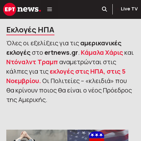
Μετάβαση
Live TV
σε
περιεχόμενο
Εκλογές ΗΠΑ
Όλες οι εξελίξεις για τις
αμερικανικές
εκλογές
στο
ertnews.gr
.
Κάμαλα Χάρις
και
Ντόναλντ Τραμπ
αναμετρώνται στις
κάλπες για τις
εκλογές στις ΗΠΑ, στις 5
Νοεμβρίου.
Οι Πολιτείες – «κλειδιά» που
θα κρίνουν ποιος θα είναι ο νέος Πρόεδρος
της Αμερικής.