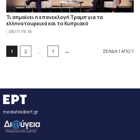
Τι σημαίνει η επανεκλογή Τραμπ για τα
ελληνοτουρκικά και το Κυπριακό
06/11 19:16
→
Σελίδα
Σελίδα
Σελίδα
ΣΕΛΙΔΑ 1 ΑΠΟ 7
1
2
…
7
mediatek@ert.gr