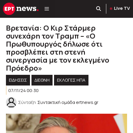
Μετάβαση
Live TV
σε
περιεχόμενο
Βρετανία: O Κιρ Στάρμερ
συνεχάρη τον Τραμπ – «Ο
Πρωθυπουργός δήλωσε ότι
προσβλέπει στη στενή
συνεργασία με τον εκλεγμένο
Πρόεδρο»
ΕΙΔΗΣΕΙΣ
ΔΙΕΘΝΗ
ΕΚΛΟΓΈΣ ΗΠΑ
07/11/24 00:30
Σύνταξη
Συντακτική ομάδα ertnews.gr