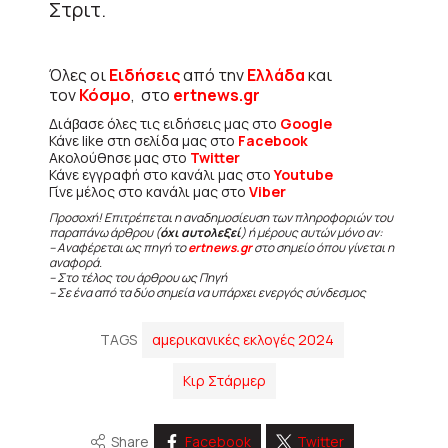
Στριτ.
Όλες οι
Ειδήσεις
από την
Ελλάδα
και
τον
Κόσμο
, στο
ertnews.gr
Διάβασε όλες τις ειδήσεις μας στο
Google
Κάνε like στη σελίδα μας στο
Facebook
Ακολούθησε μας στο
Twitter
Κάνε εγγραφή στο κανάλι μας στο
Youtube
Γίνε μέλος στο κανάλι μας στο
Viber
Προσοχή! Επιτρέπεται η αναδημοσίευση των πληροφοριών του
παραπάνω άρθρου (
όχι αυτολεξεί
) ή μέρους αυτών μόνο αν:
– Αναφέρεται ως πηγή το
ertnews.gr
στο σημείο όπου γίνεται η
αναφορά.
– Στο τέλος του άρθρου ως Πηγή
– Σε ένα από τα δύο σημεία να υπάρχει ενεργός σύνδεσμος
TAGS
αμερικανικές εκλογές 2024
Κιρ Στάρμερ
Share
Facebook
Twitter