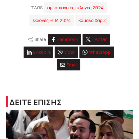
TAGS
αμερικανικές εκλογές 2024
εκλογές ΗΠΑ 2024
Κάμαλα Χάρις
Share
Facebook
Twitter
Linkedin
Viber
WhatsApp
Email
ΔΕΙΤΕ ΕΠΙΣΗΣ