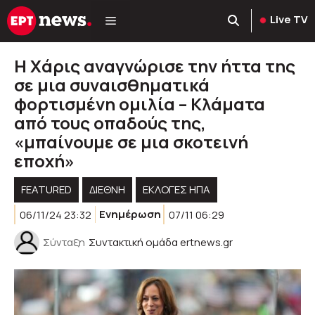
Μετάβαση
Live TV
σε
περιεχόμενο
Η Χάρις αναγνώρισε την ήττα της
σε μια συναισθηματικά
φορτισμένη ομιλία – Κλάματα
από τους οπαδούς της,
«μπαίνουμε σε μια σκοτεινή
εποχή»
FEATURED
ΔΙΕΘΝΗ
ΕΚΛΟΓΈΣ ΗΠΑ
06/11/24 23:32
Ενημέρωση
07/11 06:29
Σύνταξη
Συντακτική ομάδα ertnews.gr