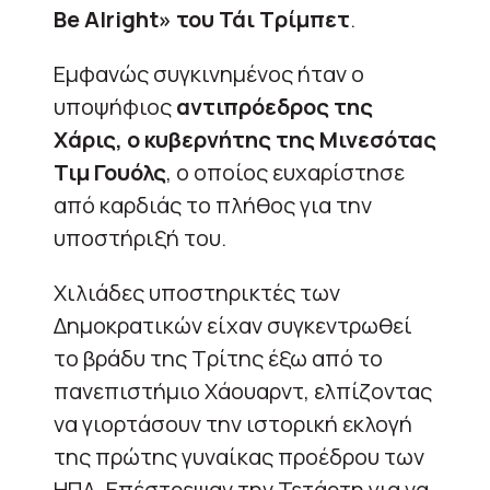
Be Alright» του Τάι Τρίμπετ
.
Εμφανώς συγκινημένος ήταν ο
υποψήφιος
αντιπρόεδρος της
Χάρις, ο κυβερνήτης της Μινεσότας
Τιμ Γουόλς
, ο οποίος ευχαρίστησε
από καρδιάς το πλήθος για την
υποστήριξή του.
Χιλιάδες υποστηρικτές των
Δημοκρατικών είχαν συγκεντρωθεί
το βράδυ της Τρίτης έξω από το
πανεπιστήμιο Χάουαρντ, ελπίζοντας
να γιορτάσουν την ιστορική εκλογή
της πρώτης γυναίκας προέδρου των
ΗΠΑ. Επέστρεψαν την Τετάρτη για να