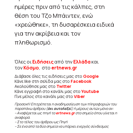
ημέρες πριν από τις κάλπες, στη
θέση του Τζο Μπάιντεν, ενώ
«χρεώθηκε», τη δυσαρέσκεια ειδικά
για την ακρίβεια και τον
πληθωρισμό.
Όλες οι
Ειδήσεις
από την
Ελλάδα
και
τον
Κόσμο
, στο
ertnews.gr
Διάβασε όλες τις ειδήσεις μας στο
Google
Κάνε like στη σελίδα μας στο
Facebook
Ακολούθησε μας στο
Twitter
Κάνε εγγραφή στο κανάλι μας στο
Youtube
Γίνε μέλος στο κανάλι μας στο
Viber
Προσοχή! Επιτρέπεται η αναδημοσίευση των πληροφοριών του
παραπάνω άρθρου (
όχι αυτολεξεί
) ή μέρους αυτών μόνο αν:
– Αναφέρεται ως πηγή το
ertnews.gr
στο σημείο όπου γίνεται η
αναφορά.
– Στο τέλος του άρθρου ως Πηγή
– Σε ένα από τα δύο σημεία να υπάρχει ενεργός σύνδεσμος