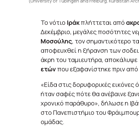
(University of Tübingen and Freiburg, Kurdistan A
Το νότιο
Ιράκ
πλήττεται από
ακρ
Δεκέμβριο, μεγάλες ποσότητες νε
Μοσούλης
, τον σημαντικότερο τα
αποφευχθεί η ξήρανση των σοδει
άκρη του ταμιευτήρα, αποκάλυψε 
ετών
που εξαφανίστηκε πριν από 
«Είδα στις δορυφορικές εικόνες ό
ήταν σαφές πότε θα ανέβαινε ξανά
χρονικό παράθυρο», δήλωσε η Ιβά
στο Πανεπιστήμιο του Φράιμπουρ
ομάδας.