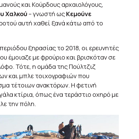
μανούς και Κούρδους αρχαιολόγους,
υ Χαλκού
– γνωστή ως
Κεμούνε
ροτού αυτή χαθεί ξανά κάτω από το
περιόδου ξηρασίας το 2018, οι ερευνητές
ου έμοιαζε με φρούριο και βρισκόταν σε
λόφο. Τότε, η ομάδα της Πούλτζιζ
νων και μπλε τοιχογραφιών που
σμα τέτοιων ανακτόρων. Η φετινή
άλα κτίρια, όπως ένα τεράστιο οχηρό με
λε την πόλη.