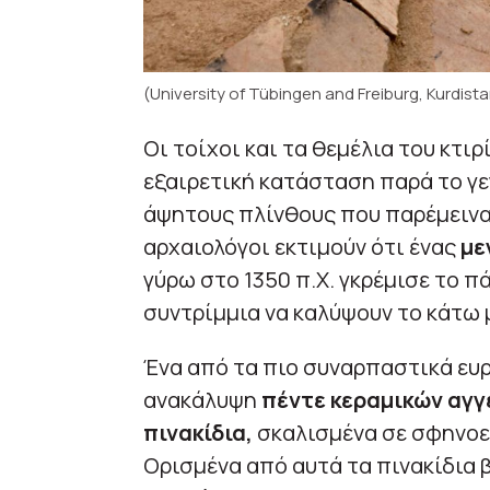
(University of Tübingen and Freiburg, Kurdis
Οι τοίχοι και τα θεμέλια του κτι
εξαιρετική κατάσταση παρά το γε
άψητους πλίνθους που παρέμειναν
αρχαιολόγοι εκτιμούν ότι ένας
με
γύρω στο 1350 π.Χ. γκρέμισε το 
συντρίμμια να καλύψουν το κάτω 
Ένα από τα πιο συναρπαστικά ευρ
ανακάλυψη
πέντε κεραμικών αγγ
πινακίδια,
σκαλισμένα σε σφηνοει
Ορισμένα από αυτά τα πινακίδια