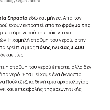
rchaeology Organization)
αία ξηρασία
εδώ και μήνες. Από τον
ρού έχουν εκτραπεί από το
φράγμα της
μιευτήρα νερού του Ιράκ, για να
ών. Η χαμηλή στάθμη του νερού, στην
τα ερείπια μιας
πόλης ηλικίας 3.400
δεκαετίες.
τι η στάθμη του νερού έπεφτε, αλλά δεν
 το νερό. Έτσι, είχαμε ένα άγνωστο
να Πούλτζιζ, καθηγήτρια αρχαιολογίας
γκ και επικεφαλής της ερευνητικής