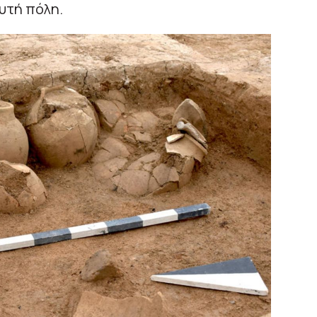
υτή πόλη.