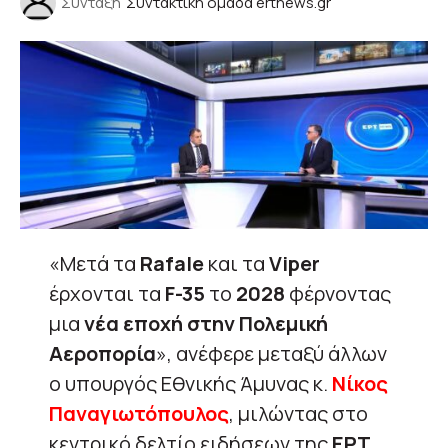
Σύνταξη
Συντακτική ομάδα ertnews.gr
«Μετά τα
Rafale
και τα
Viper
έρχονται τα
F-35
το
2028
φέρνοντας
μια
νέα εποχή στην Πολεμική
Αεροπορία
», ανέφερε μεταξύ άλλων
ο υπουργός Εθνικής Άμυνας κ.
Νίκος
Παναγιωτόπουλος
, μιλώντας στο
κεντρικό δελτίο ειδήσεων της
ΕΡΤ