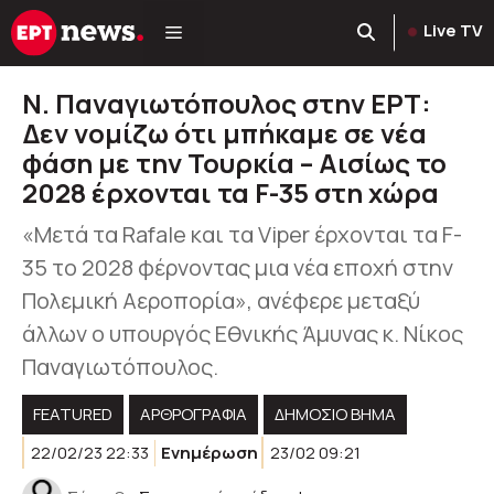
Μετάβαση
Live TV
σε
περιεχόμενο
Ν. Παναγιωτόπουλος στην ΕΡΤ:
Δεν νομίζω ότι μπήκαμε σε νέα
φάση με την Τουρκία – Αισίως το
2028 έρχονται τα F-35 στη χώρα
«Μετά τα Rafale και τα Viper έρχονται τα F-
35 το 2028 φέρνοντας μια νέα εποχή στην
Πολεμική Αεροπορία», ανέφερε μεταξύ
άλλων ο υπουργός Εθνικής Άμυνας κ. Νίκος
Παναγιωτόπουλος.
FEATURED
ΑΡΘΡΟΓΡΑΦΊΑ
ΔΗΜΟΣΙΟ ΒΗΜΑ
22/02/23 22:33
Ενημέρωση
23/02 09:21