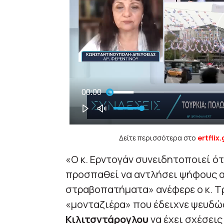
Δείτε περισσότερα στο
ertflix.
«Ο κ. Ερντογάν συνειδητοποιεί ότ
προσπαθεί να αντλήσει ψήφους α
στραβοπατήματα» ανέφερε ο κ. Τ
«μονταζιέρα» που έδειχνε ψευδώ
Κιλιτσντάρογλου
να έχει σχέσεις