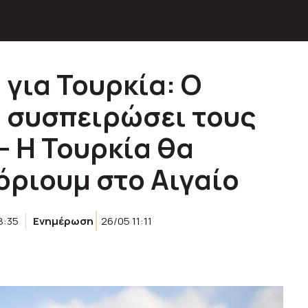
για Τουρκία: Ο
α συσπειρώσει τους
 Η Τουρκία θα
όριουμ στο Αιγαίο
8:35
Ενημέρωση
26/05 11:11