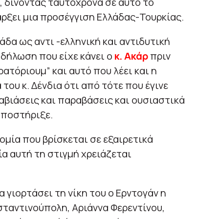
, δίνοντας ταυτόχρονα σε αυτό το
άρξει μια προσέγγιση Ελλάδας-Τουρκίας.
άδα ως αντι -ελληνική και αντιδυτική
η δήλωση που είχε κάνει ο
κ. Ακάρ
πριν
ρατόριουμ” και αυτό που λέει και η
 του κ. Δένδια ότι από τότε που έγινε
βιάσεις και παραβάσεις και ουσιαστικά
υποστήριξε.
ομία που βρίσκεται σε εξαιρετικά
ία αυτή τη στιγμή χρειάζεται
 γιορτάσει τη νίκη του ο Ερντογάν η
ταντινούπολη, Αριάννα Φερεντίνου,