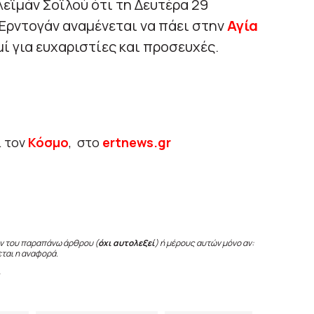
ϊμάν Σοϊλού ότι τη Δευτέρα 29
Ερντογάν αναμένεται να πάει στην
Αγία
ί για ευχαριστίες και προσευχές.
ι τον
Κόσμο
, στο
ertnews.gr
ν του παραπάνω άρθρου (
όχι αυτολεξεί
) ή μέρους αυτών μόνο αν:
εται η αναφορά.