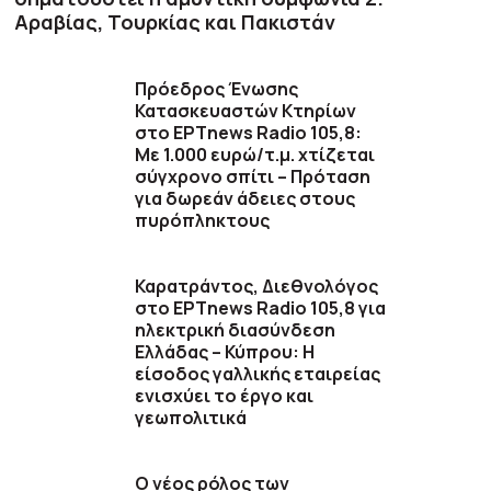
Αραβίας, Τουρκίας και Πακιστάν
Πρόεδρος Ένωσης
Κατασκευαστών Κτηρίων
στο ΕΡΤnews Radio 105,8:
Με 1.000 ευρώ/τ.μ. χτίζεται
σύγχρονο σπίτι – Πρόταση
για δωρεάν άδειες στους
πυρόπληκτους
Καρατράντος, Διεθνολόγος
στο ΕΡΤnews Radio 105,8 για
ηλεκτρική διασύνδεση
Ελλάδας – Κύπρου: Η
είσοδος γαλλικής εταιρείας
ενισχύει το έργο και
γεωπολιτικά
O νέος ρόλος των