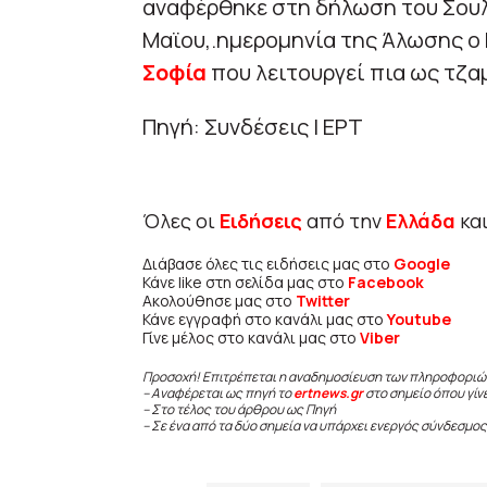
αναφέρθηκε στη δήλωση του Σουλε
Μαϊου,.ημερομηνία της Άλωσης ο 
Σοφία
που λειτουργεί πια ως τζαμ
Πηγή: Συνδέσεις | ΕΡΤ
Όλες οι
Ειδήσεις
από την
Ελλάδα
κα
Διάβασε όλες τις ειδήσεις μας στο
Google
Κάνε like στη σελίδα μας στο
Facebook
Ακολούθησε μας στο
Twitter
Κάνε εγγραφή στο κανάλι μας στο
Youtube
Γίνε μέλος στο κανάλι μας στο
Viber
Προσοχή! Επιτρέπεται η αναδημοσίευση των πληροφοριώ
– Αναφέρεται ως πηγή το
ertnews.gr
στο σημείο όπου γίν
– Στο τέλος του άρθρου ως Πηγή
– Σε ένα από τα δύο σημεία να υπάρχει ενεργός σύνδεσμος