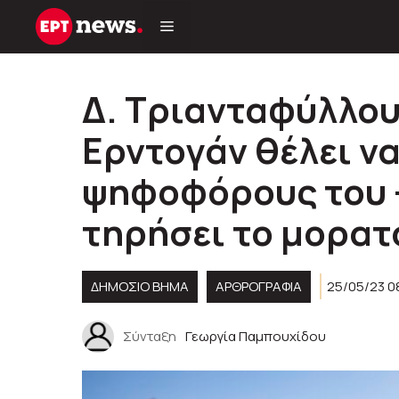
Μετάβαση
σε
περιεχόμενο
Δ. Τριανταφύλλου 
Ερντογάν θέλει ν
ψηφοφόρους του –
τηρήσει το μορατ
ΔΗΜΟΣΙΟ ΒΗΜΑ
ΑΡΘΡΟΓΡΑΦΊΑ
25/05/23 0
Σύνταξη
Γεωργία Παμπουχίδου