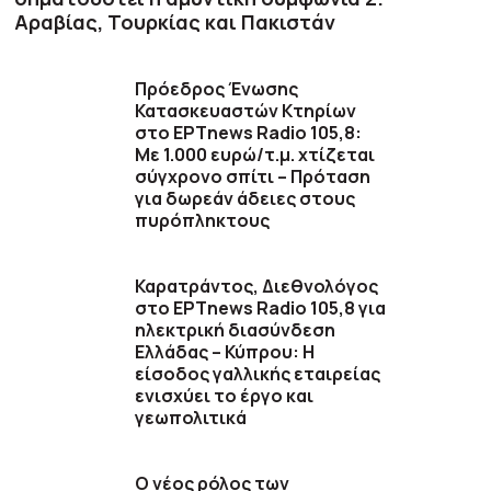
Αραβίας, Τουρκίας και Πακιστάν
Πρόεδρος Ένωσης
Κατασκευαστών Κτηρίων
στο ΕΡΤnews Radio 105,8:
Με 1.000 ευρώ/τ.μ. χτίζεται
σύγχρονο σπίτι – Πρόταση
για δωρεάν άδειες στους
πυρόπληκτους
Καρατράντος, Διεθνολόγος
στο ΕΡΤnews Radio 105,8 για
ηλεκτρική διασύνδεση
Ελλάδας – Κύπρου: Η
είσοδος γαλλικής εταιρείας
ενισχύει το έργο και
γεωπολιτικά
O νέος ρόλος των