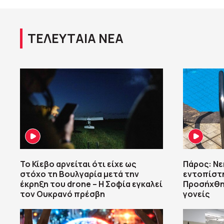
ΤΕΛΕΥΤΑΙΑ ΝΕΑ
Το Κίεβο αρνείται ότι είχε ως
Πάρος: Νε
στόχο τη Βουλγαρία μετά την
εντοπίστη
έκρηξη του drone – Η Σοφία εγκαλεί
Προσήχθη
τον Ουκρανό πρέσβη
γονείς