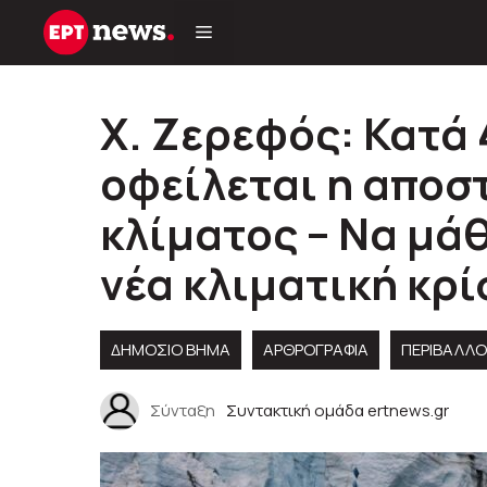
Μετάβαση
σε
περιεχόμενο
Χ. Ζερεφός: Κατά
οφείλεται η αποσ
κλίματος – Να μάθ
νέα κλιματική κρί
ΔΗΜΟΣΙΟ ΒΗΜΑ
ΑΡΘΡΟΓΡΑΦΊΑ
ΠΕΡΙΒΆΛΛ
Σύνταξη
Συντακτική ομάδα ertnews.gr