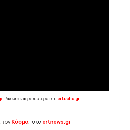
gr
| Ακούστε περισσότερα στο
ertecho.gr
ι τον
Κόσμο
, στο
ertnews.gr