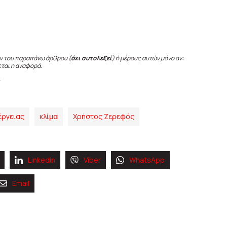
ν του παραπάνω άρθρου (
όχι αυτολεξεί
) ή μέρους αυτών μόνο αν:
εται η αναφορά.
έργειας
κλίμα
Χρήστος Ζερεφός
Linkedin
Viber
WhatsApp
Email