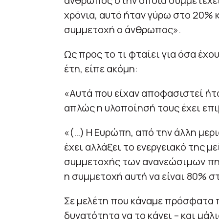
άνθρωπος στην οποία συμμετέχει 
χρόνια, αυτό ήταν γύρω στο 20% κ
συμμετοχή ο άνθρωπος».
Ως προς το τι φταίει για όσα έχο
έτη, είπε ακόμη:
«Αυτά που είχαν αποφασιστεί ήτα
απλώς η υλοποίησή τους έχει επ
«(…) Η Ευρώπη, από την άλλη μερ
έχει αλλάξει το ενεργειακό της μ
συμμετοχής των ανανεώσιμων πηγ
η συμμετοχή αυτή να είναι 80% σ
Σε μελέτη που κάναμε πρόσφατα π
δυνατότητα να το κάνει – και μάλ