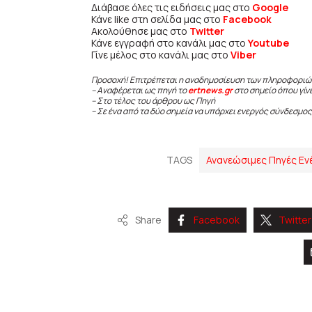
Διάβασε όλες τις ειδήσεις μας στο
Google
Κάνε like στη σελίδα μας στο
Facebook
Ακολούθησε μας στο
Twitter
Κάνε εγγραφή στο κανάλι μας στο
Youtube
Γίνε μέλος στο κανάλι μας στο
Viber
Προσοχή! Επιτρέπεται η αναδημοσίευση των πληροφοριώ
– Αναφέρεται ως πηγή το
ertnews.gr
στο σημείο όπου γίν
– Στο τέλος του άρθρου ως Πηγή
– Σε ένα από τα δύο σημεία να υπάρχει ενεργός σύνδεσμος
TAGS
Ανανεώσιμες Πηγές Εν
Share
Facebook
Twitter