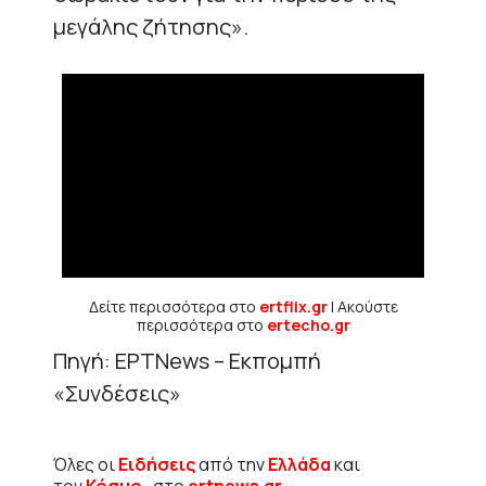
μεγάλης ζήτησης».
Δείτε περισσότερα στο
ertflix.gr
| Ακούστε
περισσότερα στο
ertecho.gr
Πηγή: ΕΡΤΝews – Εκπομπή
«Συνδέσεις»
Όλες οι
Ειδήσεις
από την
Ελλάδα
και
τον
Κόσμο
, στο
ertnews.gr