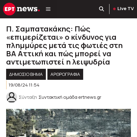
Μετάβαση
Live TV
σε
περιεχόμενο
Π. Σαμπατακάκης: Πώς
«επιμερίζεται» ο κίνδυνος για
πλημμύρες μετά τις φωτιές στη
ΒΑ Αττική και πώς μπορεί να
αντιμετωπιστεί η λειψυδρία
ΔΗΜΟΣΙΟ ΒΗΜΑ
ΑΡΘΡΟΓΡΑΦΊΑ
19/08/24 11:54
Σύνταξη
Συντακτική ομάδα ertnews.gr