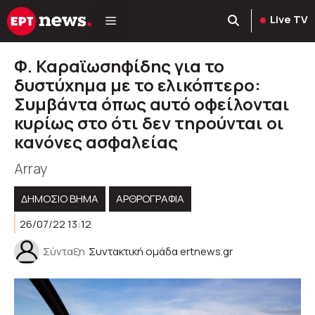
Μετάβαση
Live TV
σε
περιεχόμενο
Φ. Καραϊωσηφίδης για το
δυστύχημα με το ελικόπτερο:
Συμβάντα όπως αυτό οφείλονται
κυρίως στο ότι δεν τηρούνται οι
κανόνες ασφαλείας
Array
ΔΗΜΟΣΙΟ ΒΗΜΑ
ΑΡΘΡΟΓΡΑΦΊΑ
26/07/22 13:12
Σύνταξη
Συντακτική ομάδα ertnews.gr