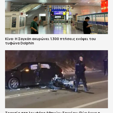
Κίνα: Η Σαγκάη ακυρώνει 1.300 πτήσεις ενόψει του
τυφώνα Dolphin
Τροχαίο στη λεωφόρο Αθηνών–Σουνίου: Πώς έγινε η