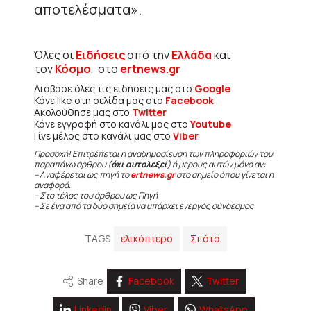
αποτελέσματα».
Όλες οι
Ειδήσεις
από την
Ελλάδα
και
τον
Κόσμο
, στο
ertnews.gr
Διάβασε όλες τις ειδήσεις μας στο
Google
Κάνε like στη σελίδα μας στο
Facebook
Ακολούθησε μας στο
Twitter
Κάνε εγγραφή στο κανάλι μας στο
Youtube
Γίνε μέλος στο κανάλι μας στο
Viber
Προσοχή! Επιτρέπεται η αναδημοσίευση των πληροφοριών του
παραπάνω άρθρου (
όχι αυτολεξεί
) ή μέρους αυτών μόνο αν:
– Αναφέρεται ως πηγή το
ertnews.gr
στο σημείο όπου γίνεται η
αναφορά.
– Στο τέλος του άρθρου ως Πηγή
– Σε ένα από τα δύο σημεία να υπάρχει ενεργός σύνδεσμος
TAGS
ελικόπτερο
Σπάτα
Share
Facebook
Twitter
Linkedin
Viber
WhatsApp