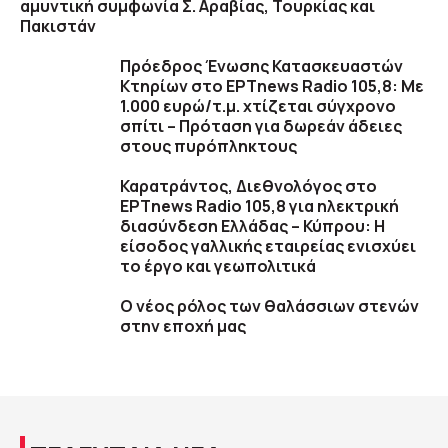
αμυντική συμφωνία Σ. Αραβίας, Τουρκίας και
Πακιστάν
Πρόεδρος Ένωσης Κατασκευαστών
Κτηρίων στο ΕΡΤnews Radio 105,8: Με
1.000 ευρώ/τ.μ. χτίζεται σύγχρονο
σπίτι – Πρόταση για δωρεάν άδειες
στους πυρόπληκτους
Καρατράντος, Διεθνολόγος στο
ΕΡΤnews Radio 105,8 για ηλεκτρική
διασύνδεση Ελλάδας – Κύπρου: Η
είσοδος γαλλικής εταιρείας ενισχύει
το έργο και γεωπολιτικά
O νέος ρόλος των θαλάσσιων στενών
στην εποχή μας