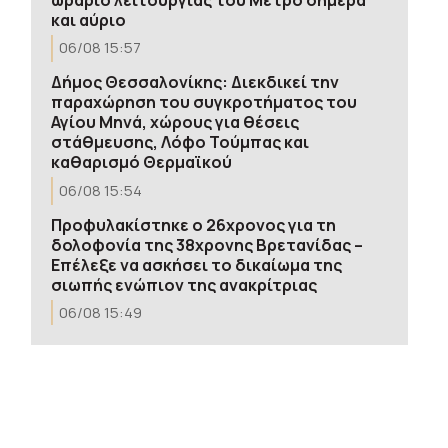
και αύριο
06/08 15:57
Δήμος Θεσσαλονίκης: Διεκδικεί την
παραχώρηση του συγκροτήματος του
Αγίου Μηνά, χώρους για θέσεις
στάθμευσης, Λόφο Τούμπας και
καθαρισμό Θερμαϊκού
06/08 15:54
Προφυλακίστηκε ο 26χρονος για τη
δολοφονία της 38χρονης Βρετανίδας –
Επέλεξε να ασκήσει το δικαίωμα της
σιωπής ενώπιον της ανακρίτριας
06/08 15:49
Θεσσαλονίκη: Στον «αέρα» από αύριο ο
νέος διαγωνισμός για τα σχολικά
δρομολόγια με τις αυξημένες
αποζημιώσεις
06/08 15:41