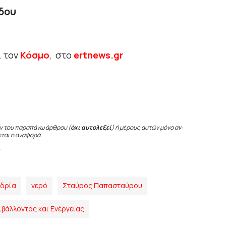
δου
ι τον
Κόσμο
, στο
ertnews.gr
ν του παραπάνω άρθρου (
όχι αυτολεξεί
) ή μέρους αυτών μόνο αν:
εται η αναφορά.
υδρία
νερό
Σταύρος Παπασταύρου
βάλλοντος και Ενέργειας