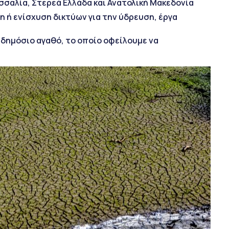
σσαλία, Στερεά Ελλάδα και Ανατολική Μακεδονία
 ή ενίσχυση δικτύων για την ύδρευση, έργα
 δημόσιο αγαθό, το οποίο οφείλουμε να