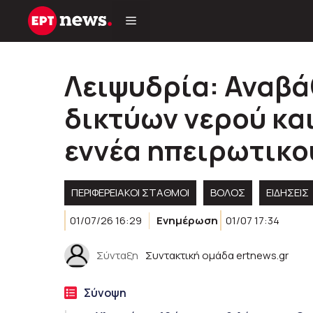
Μετάβαση
σε
περιεχόμενο
Λειψυδρία: Αναβά
δικτύων νερού κα
εννέα ηπειρωτικο
ΠΕΡΙΦΕΡΕΙΑΚΟΊ ΣΤΑΘΜΟΊ
ΒΟΛΟΣ
ΕΙΔΗΣΕΙΣ
01/07/26 16:29
Ενημέρωση
01/07 17:34
Σύνταξη
Συντακτική ομάδα ertnews.gr
Σύνοψη