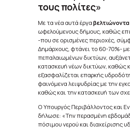
τους πολίτες»
Με τα νέα αυτά έργα
βελτιώνονται
ωφελούμενους δήμους, καθώς επ
-που σε ορισμένες περιοχές, σύ
Δημάρχους, φτάνει το 60-70%- με
πεπαλαιωμένων δικτύων, αυξάνετ
κατασκευή νέων δικτύων, καθώς 
εξασφαλίζεται επαρκής υδροδότη
φαινόμενα λειψυδρίας με την εγ
καθώς και την κατασκευή των σχ
Ο Υπουργός Περιβάλλοντος και Εν
δήλωσε: «Την περασμένη εβδομάδ
πόσιμου νερού και διαχείρισης υδ