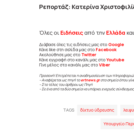
Ρεπορτάζ: Κατερίνα Χριστοφιλί
Όλες οι
Ειδήσεις
από την
Ελλάδα
κα
Διάβασε όλες τις ειδήσεις μας στο
Google
Κάνε like στη σελίδα μας στο
Facebook
Ακολούθησε μας στο
Twitter
Κάνε εγγραφή στο κανάλι μας στο
Youtube
Γίνε μέλος στο κανάλι μας στο
Viber
Προσοχή! Επιτρέπεται η αναδημοσίευση των πληροφοριώ
– Αναφέρεται ως πηγή το
ertnews.gr
στο σημείο όπου γίν
– Στο τέλος του άρθρου ως Πηγή
– Σε ένα από τα δύο σημεία να υπάρχει ενεργός σύνδεσμος
TAGS
δίκτυο ύδρευσης
λειψ
Υπουργείο Περι