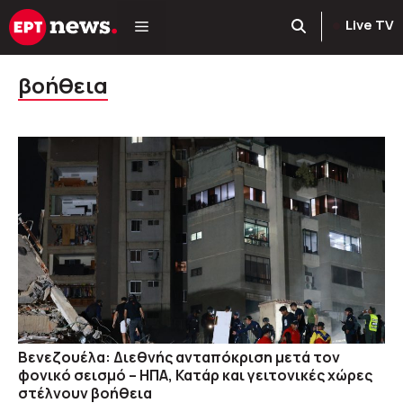
Μετάβαση
Live TV
σε
περιεχόμενο
βοήθεια
Βενεζουέλα: Διεθνής ανταπόκριση μετά τον
φονικό σεισμό – ΗΠΑ, Κατάρ και γειτονικές χώρες
στέλνουν βοήθεια