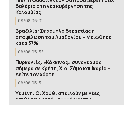
δολάρια στη νέα κυβέρνηση της
Κολομβίας
08/08 06:01
Βραζιλία: Σε χαμηλό δεκαετίας η
αποψίλωση του Αμαζονίου – Μειώθηκε
κατά 37%
08/08 05:53
Πυρκαγιές: «Κόκκινος» συναγερμός
σήμερα σε Κρήτη, Χίο, Σάμο και Ικαρία –
Δείτε τον χάρτη
08/08 05:51
Υεμένη: Οι Χούθι απειλούν με νέες
επιθέσεις κατά «συμμάχων της
Σαουδικής Αραβίας»
08/08 05:36
Βενεζουέλα: Δημοσιογράφοι
καταγγέλλουν περιορισμούς στην