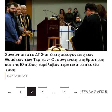
Συγκίνηση στο ΑΠΘ από τις οικογένειες των
θυμάτων των Τεμπών- Οι συγγενείς της Εριέττας
και της Ελπίδας παρέλαβαν τιμητικά τα πτυχία
τους
04/12 16:29
←
→
Σελίδα
Σελίδα
Σελίδα
Σελίδα
ΣΕΛΙΔΑ 2 ΑΠΟ 5
1
2
3
…
5