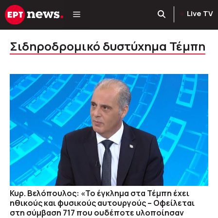
Μετάβαση
Live TV
σε
περιεχόμενο
Σιδηροδρομικό δυστύχημα Τέμπη
Κυρ. Βελόπουλος: «Το έγκλημα στα Τέμπη έχει
ηθικούς και φυσικούς αυτουργούς – Οφείλεται
στη σύμβαση 717 που ουδέποτε υλοποίησαν