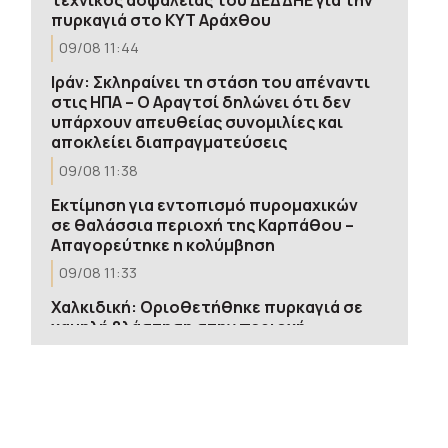
πυρκαγιά στο ΚΥΤ Αράχθου
09/08 11:44
Ιράν: Σκληραίνει τη στάση του απέναντι
στις ΗΠΑ – Ο Αραγτσί δηλώνει ότι δεν
υπάρχουν απευθείας συνομιλίες και
αποκλείει διαπραγματεύσεις
09/08 11:38
Εκτίμηση για εντοπισμό πυρομαχικών
σε θαλάσσια περιοχή της Καρπάθου –
Απαγορεύτηκε η κολύμβηση
09/08 11:33
Χαλκιδική: Οριοθετήθηκε πυρκαγιά σε
χαμηλή βλάστηση στην περιοχή
Πυργαδίκια
09/08 11:16
Ρωσικά πλήγματα σε δύο διυλιστήρια –
Τρεις νεκροί στο Μπέλγκοροντ από