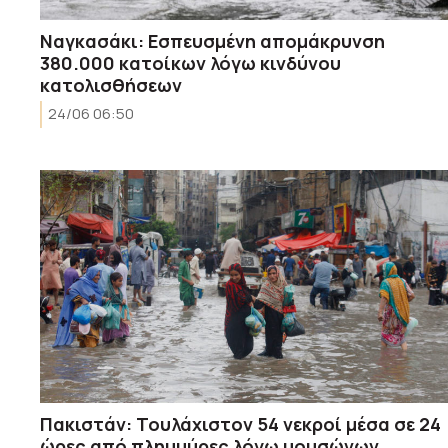
Ναγκασάκι: Εσπευσμένη απομάκρυνση
380.000 κατοίκων λόγω κινδύνου
κατολισθήσεων
24/06 06:50
Πακιστάν: Τουλάχιστον 54 νεκροί μέσα σε 24
ώρες από πλημμύρες λόγω μουσώνων