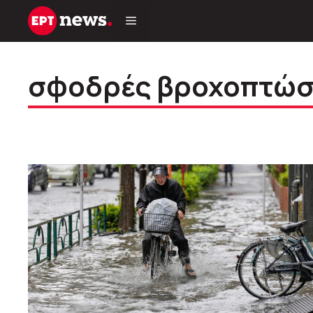
Μετάβαση
σε
περιεχόμενο
σφοδρές βροχοπτώσ