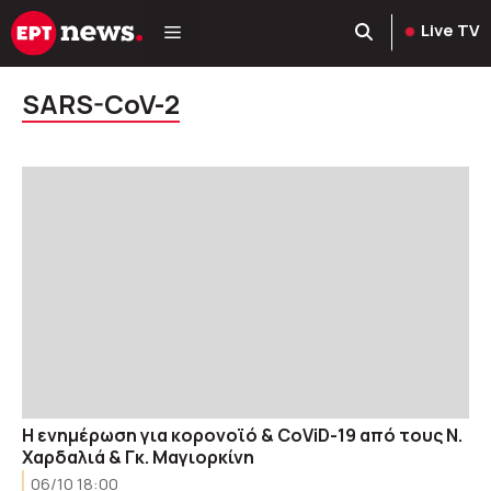
Μετάβαση
Live TV
σε
περιεχόμενο
SARS-CoV-2
H ενημέρωση για κορονοϊό & CoViD-19 από τους Ν.
Χαρδαλιά & Γκ. Μαγιορκίνη
06/10 18:00