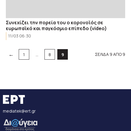
Συνεχίζει την πορεία του ο κορονοϊός σε
ευρωπαϊκό και παγκόσμιο επίπεδο (video)
11/03 06:30
←
Σελίδα
Σελίδα
Σελίδα
ΣΕΛΙΔΑ 9 ΑΠΟ 9
1
…
8
9
mediatek@ert.gr