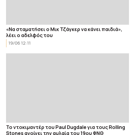
«Να σταματήσει ο Μικ Τζάγκερ να κάνει παιδιά»,
λέει ο αδελφός του
19/06 12:11
Το ντοκιμαντέρ του Paul Dugdale για τους Rolling
Stones ανοίγει την αυλαία του 19ου ΦΝΘ