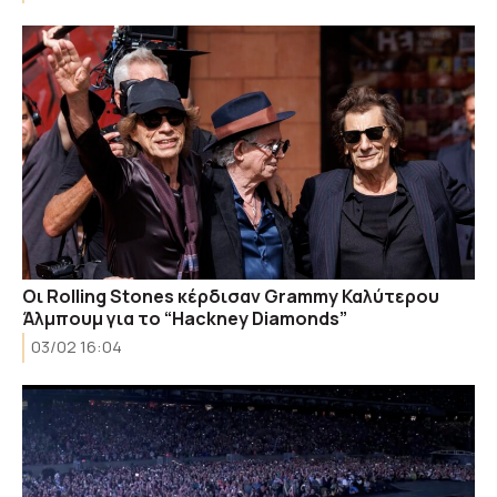
Οι Rolling Stones κέρδισαν Grammy Καλύτερου
Άλμπουμ για το “Hackney Diamonds”
03/02 16:04