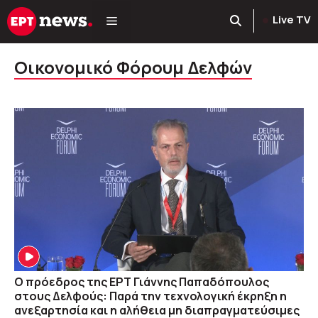
Μετάβαση
Live TV
σε
περιεχόμενο
Οικονομικό Φόρουμ Δελφών
O πρόεδρος της ΕΡΤ Γιάννης Παπαδόπουλος
στoυς Δελφούς: Παρά την τεχνολογική έκρηξη η
ανεξαρτησία και η αλήθεια μη διαπραγματεύσιμες