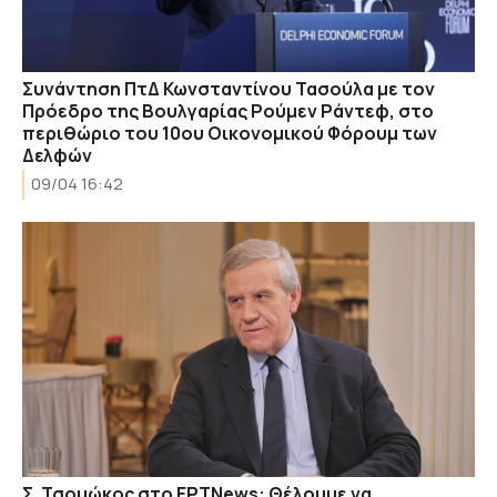
Συνάντηση ΠτΔ Κωνσταντίνου Τασούλα με τον
Πρόεδρο της Βουλγαρίας Ρούμεν Ράντεφ, στο
περιθώριο του 10ου Οικονομικού Φόρουμ των
Δελφών
09/04 16:42
Σ. Τσομώκος στο ΕΡΤNews: Θέλουμε να