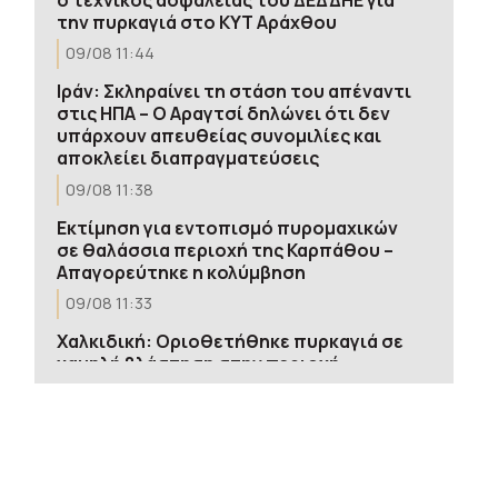
την πυρκαγιά στο ΚΥΤ Αράχθου
09/08 11:44
Ιράν: Σκληραίνει τη στάση του απέναντι
στις ΗΠΑ – Ο Αραγτσί δηλώνει ότι δεν
υπάρχουν απευθείας συνομιλίες και
αποκλείει διαπραγματεύσεις
09/08 11:38
Εκτίμηση για εντοπισμό πυρομαχικών
σε θαλάσσια περιοχή της Καρπάθου –
Απαγορεύτηκε η κολύμβηση
09/08 11:33
Χαλκιδική: Οριοθετήθηκε πυρκαγιά σε
χαμηλή βλάστηση στην περιοχή
Πυργαδίκια
09/08 11:16
Ρωσικά πλήγματα σε δύο διυλιστήρια –
Τρεις νεκροί στο Μπέλγκοροντ από