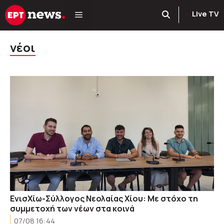
Μετάβαση
Live TV
σε
περιεχόμενο
νέοι
ΕνισΧίω-Σύλλογος Νεολαίας Χίου: Με στόχο τη
συμμετοχή των νέων στα κοινά
07/08 16:44