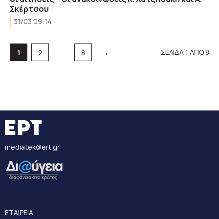
Σκέρτσου
31/03 09:14
→
Σελίδα
Σελίδα
Σελίδα
ΣΕΛΙΔΑ 1 ΑΠΟ 8
1
2
…
8
mediatek@ert.gr
ΕΤΑΙΡΕΙΑ