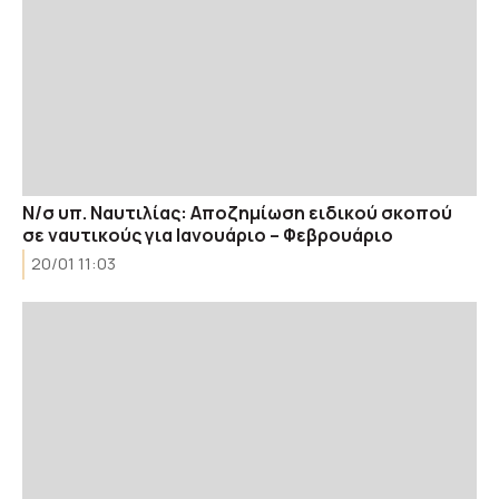
Ν/σ υπ. Ναυτιλίας: Αποζημίωση ειδικού σκοπού
σε ναυτικούς για Ιανουάριο – Φεβρουάριο
20/01 11:03