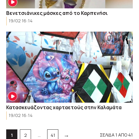
Βενετσιάνικες μάσκες από το Καρπενήσι
19/02 16:14
Κατασκευάζοντας χαρταετούς στην Καλαμάτα
19/02 16:14
→
Σελίδα
Σελίδα
Σελίδα
ΣΕΛΙΔΑ 1 ΑΠΟ 41
1
2
…
41