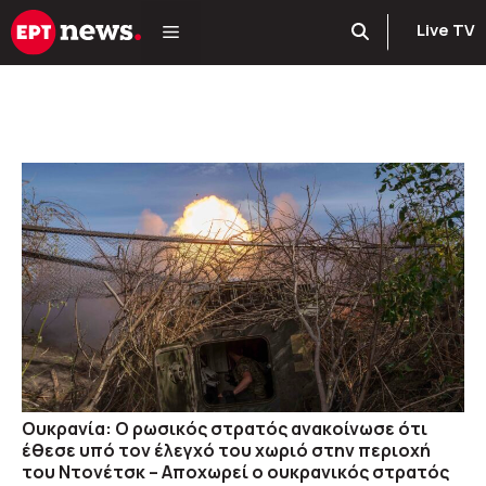
Μετάβαση
Live TV
σε
περιεχόμενο
Ουκρανία: Ο ρωσικός στρατός ανακοίνωσε ότι
έθεσε υπό τον έλεγχό του χωριό στην περιοχή
του Ντονέτσκ – Αποχωρεί ο ουκρανικός στρατός