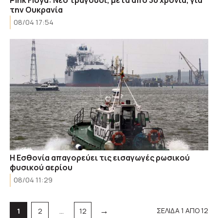
την Ουκρανία
08/04 17:54
Η Εσθονία απαγορεύει τις εισαγωγές ρωσικού
φυσικού αερίου
08/04 11:29
→
Σελίδα
Σελίδα
Σελίδα
ΣΕΛΙΔΑ 1 ΑΠΟ 12
1
2
…
12