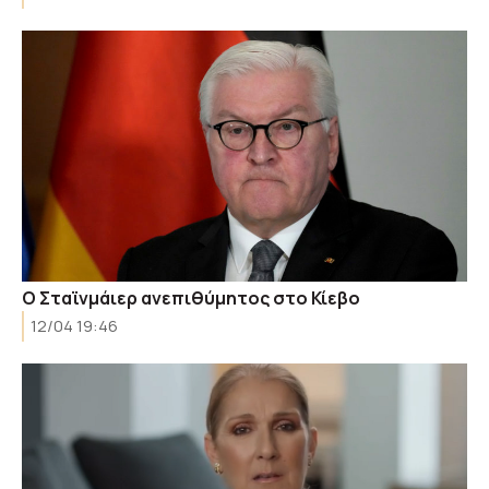
Ο Σταϊνμάιερ ανεπιθύμητος στο Κίεβο
12/04 19:46