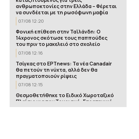
ανθρωποκτονίες στην Ελλάδα – Φέρεται
να συνδέεται με τη ρωσόφωνη μαφία
07/08 12:20
Φονική επίθεση στην Ταϊλάνδη: Ο
14χρονος σκότωσε τους παππούδες
του πριν το μακελειό στο σχολείο
07/08 12:16
Τσίγκας στο ΕΡΤnews: Τα νέα Canadair
θα πετούν τη νύχτα, αλλά δεν θα
πραγματοποιούν ρίψεις
07/08 12:15
Θεσμοθετήθηκε το Ειδικό Χωροταξικό
Πλαίσιο για τον Τουρισμό: Στρατηγικό
εργαλείο για βιώσιμη τουριστική
ανάπτυξη
07/08 12:09
Πρόεδρος Ένωσης Κατασκευαστών