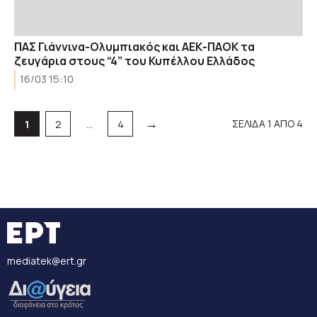
ΠΑΣ Γιάννινα-Ολυμπιακός και ΑΕΚ-ΠΑΟΚ τα
ζευγάρια στους “4” του Κυπέλλου Ελλάδος
16/03 15:10
→
Σελίδα
Σελίδα
Σελίδα
ΣΕΛΙΔΑ 1 ΑΠΟ 4
1
2
…
4
mediatek@ert.gr