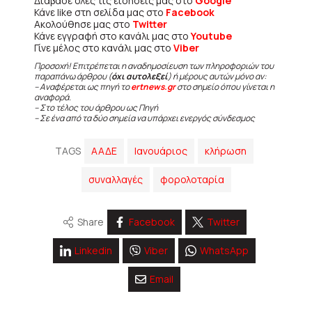
Διάβασε όλες τις ειδήσεις μας στο
Google
Κάνε like στη σελίδα μας στο
Facebook
Ακολούθησε μας στο
Twitter
Κάνε εγγραφή στο κανάλι μας στο
Youtube
Γίνε μέλος στο κανάλι μας στο
Viber
Προσοχή! Επιτρέπεται η αναδημοσίευση των πληροφοριών του
παραπάνω άρθρου (
όχι αυτολεξεί
) ή μέρους αυτών μόνο αν:
– Αναφέρεται ως πηγή το
ertnews.gr
στο σημείο όπου γίνεται η
αναφορά.
– Στο τέλος του άρθρου ως Πηγή
– Σε ένα από τα δύο σημεία να υπάρχει ενεργός σύνδεσμος
TAGS
ΑΑΔΕ
Ιανουάριος
κλήρωση
συναλλαγές
φορολοταρία
Share
Facebook
Twitter
Linkedin
Viber
WhatsApp
Email