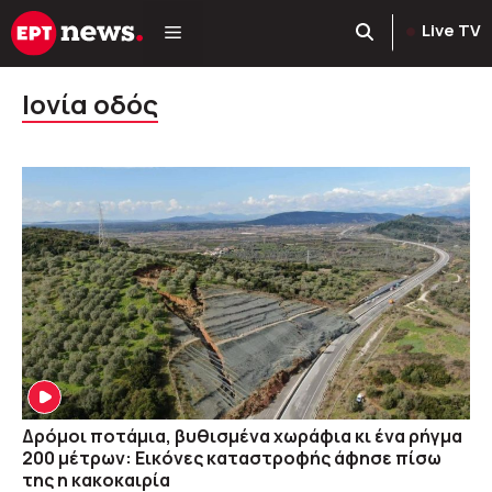
Μετάβαση
Live TV
σε
περιεχόμενο
Ιονία οδός
Δρόμοι ποτάμια, βυθισμένα χωράφια κι ένα ρήγμα
200 μέτρων: Εικόνες καταστροφής άφησε πίσω
της η κακοκαιρία