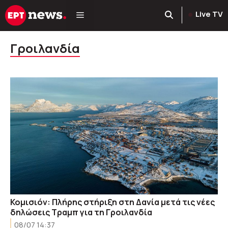
Μετάβαση
Live TV
σε
περιεχόμενο
Γροιλανδία
Κομισιόν: Πλήρης στήριξη στη Δανία μετά τις νέες
δηλώσεις Τραμπ για τη Γροιλανδία
08/07 14:37