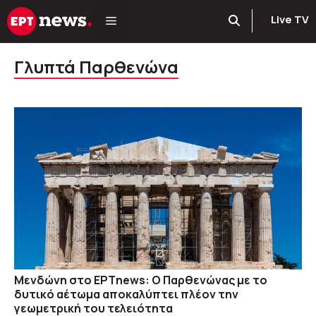
Μετάβαση
Live TV
σε
περιεχόμενο
Γλυπτά Παρθενώνα
Μενδώνη στο ΕΡΤnews: Ο Παρθενώνας με το
δυτικό αέτωμα αποκαλύπτει πλέον την
γεωμετρική του τελειότητα