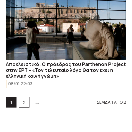
Αποκλειστικό: Ο πρόεδρος του Parthenon Project
στην ΕΡΤ – «Τον τελευταίο λόγο θα τον έχει η
ελληνική κοινή γνώμη»
08/01 22:03
→
ΣΕΛΙΔΑ 1 ΑΠΟ 2
Σελίδα
Σελίδα
1
2