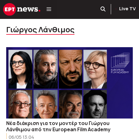
Μετάβαση
Live TV
σε
περιεχόμενο
Γιώργος Λάνθιμος
Νέα διάκριση για τον μοντέρ του Γιώργου
Λάνθιμου από την European Film Academy
06/05 13:04