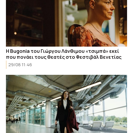
Η Bugonia του Γιώργου Λάνθιμου «τσιμπά» εκεί
που πονάει τους θεατές στο Φεστιβάλ Βενετίας
29/08 11:46