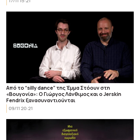
17/11 15:21
Από το “silly dance” της Έμμα Στόουν στη
«Βουγονία»: Ο Γιώργος Λάνθιμος και ο Jerskin
Fendrix ξανασυναντιούνται
09/11 20:21