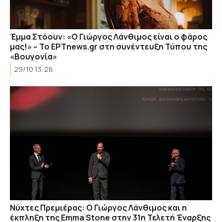
Έμμα Στόουν: «Ο Γιώργος Λάνθιμος είναι ο φάρος
μας!» – Το ΕΡΤnews.gr στη συνέντευξη Τύπου της
«Βουγονία»
29/10 13:28
Νύχτες Πρεμιέρας: Ο Γιώργος Λάνθιμος και η
έκπληξη της Emma Stone στην 31η Τελετή Έναρξης