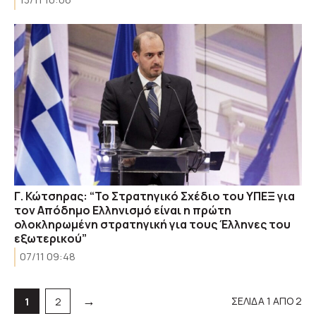
Γ. Κώτσηρας: “Το Στρατηγικό Σχέδιο του ΥΠΕΞ για
τον Απόδημο Ελληνισμό είναι η πρώτη
ολοκληρωμένη στρατηγική για τους Έλληνες του
εξωτερικού”
07/11 09:48
→
ΣΕΛΙΔΑ 1 ΑΠΟ 2
Σελίδα
Σελίδα
1
2