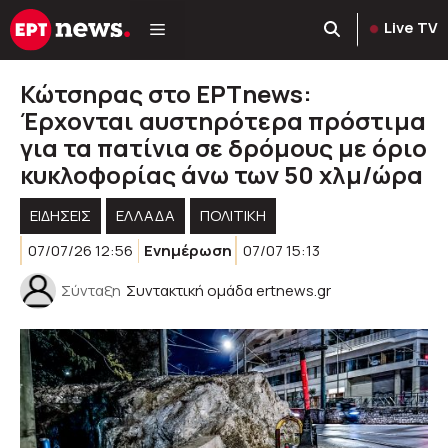
Μετάβαση
Live TV
σε
περιεχόμενο
Κώτσηρας στο ΕΡΤnews:
Έρχονται αυστηρότερα πρόστιμα
για τα πατίνια σε δρόμους με όριο
κυκλοφορίας άνω των 50 χλμ/ώρα
ΕΙΔΗΣΕΙΣ
ΕΛΛΑΔΑ
ΠΟΛΙΤΙΚΉ
07/07/26 12:56
Ενημέρωση
07/07 15:13
Σύνταξη
Συντακτική ομάδα ertnews.gr